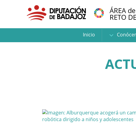
ÁREA de
RETO D
Inicio
Conóce
ACT