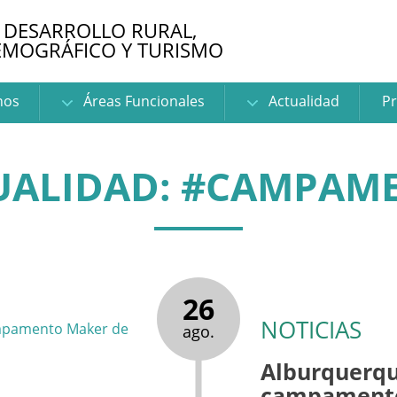
 DESARROLLO RURAL,
EMOGRÁFICO Y TURISMO
nos
Áreas Funcionales
Actualidad
Pr
UALIDAD: #CAMPAM
26
NOTICIAS
ago.
Alburquerqu
campamento