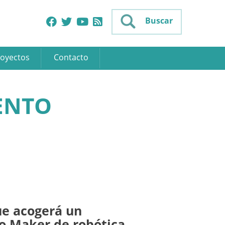
Buscar
oyectos
Contacto
ENTO
e acogerá un
 Maker de robótica