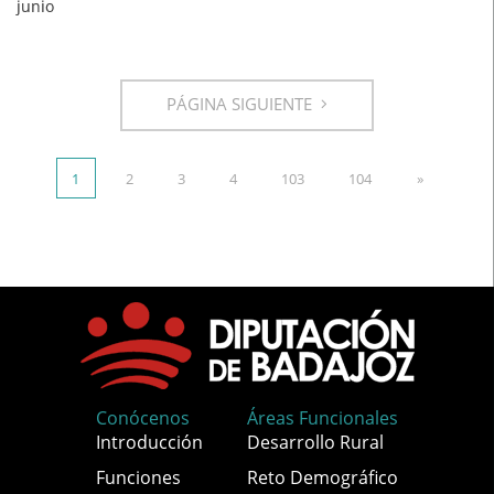
junio
PÁGINA SIGUIENTE
1
2
3
4
103
104
»
Conócenos
Áreas Funcionales
Introducción
Desarrollo Rural
Funciones
Reto Demográfico