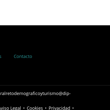
s
Contacto
ruralretodemograficoyturismo@dip-
Aviso Legal
•
Cookies
•
Privacidad
•