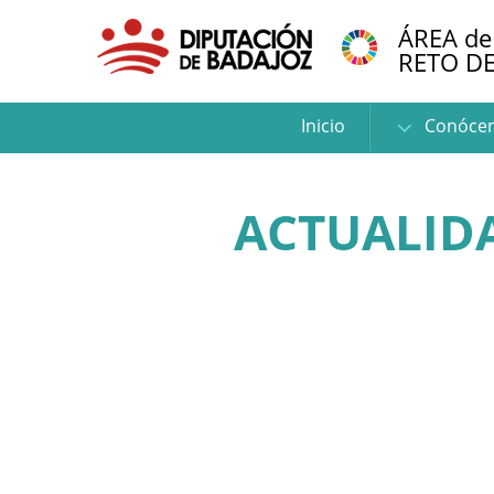
ÁREA de
RETO D
Inicio
Conóce
ACTUALIDA