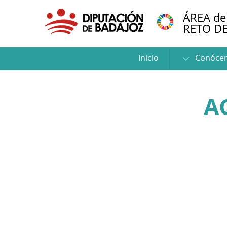
ÁREA de
RETO D
Inicio
Conóce
A