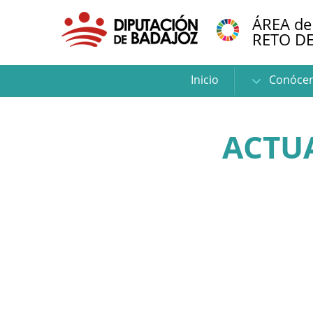
ÁREA de
RETO D
Inicio
Conóce
ACTU