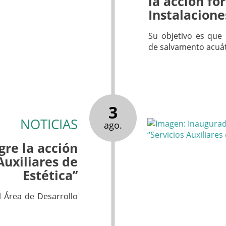
la acción fo
Instalacione
Su objetivo es que 
de salvamento acuát
3
NOTICIAS
ago.
re la acción
Auxiliares de
Estética’’
l Área de Desarrollo