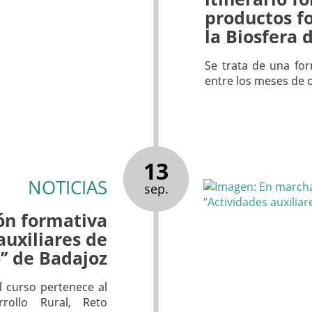
productos fo
la Biosfera 
Se trata de una for
entre los meses de 
13
NOTICIAS
sep.
ón formativa
auxiliares de
’’ de Badajoz
l curso pertenece al
ollo Rural, Reto