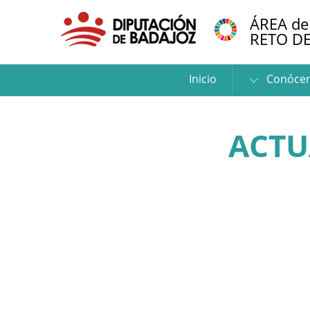
ÁREA de
RETO D
Inicio
Conóce
ACTU