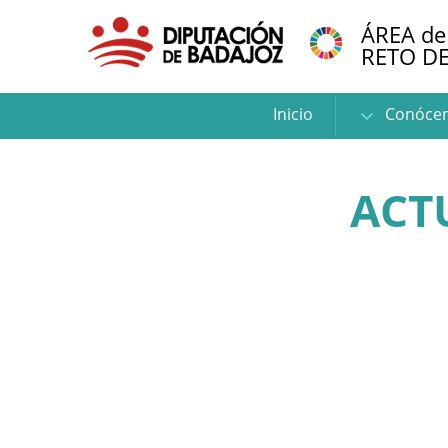
ÁREA de
RETO D
Inicio
Conóce
ACT