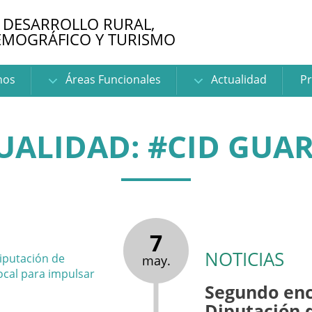
 DESARROLLO RURAL,
EMOGRÁFICO Y TURISMO
nos
Áreas Funcionales
Actualidad
Pr
UALIDAD: #CID GUA
7
NOTICIAS
may.
Segundo enc
Diputación 