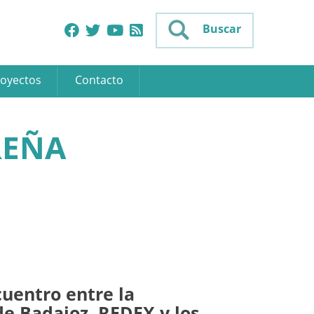
Buscar
oyectos
Contacto
REÑA
uentro entre la
de Badajoz, REDEX y los