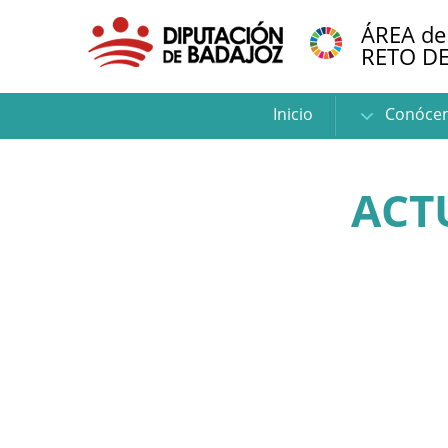
ÁREA de
RETO D
Inicio
Conóce
ACT