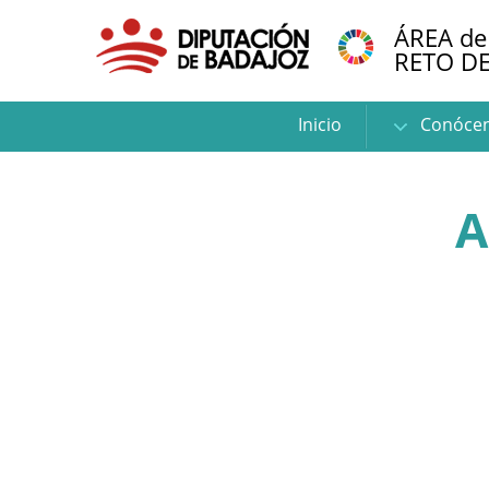
ÁREA de
RETO D
Inicio
Conóce
A