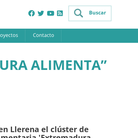
Buscar
oyectos
Contacto
DURA ALIMENTA”
n Llerena el clúster de
limentaria 'Extremadura