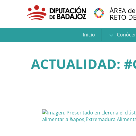
ÁREA de
RETO D
Inicio
Conóce
ACTUALIDAD: #