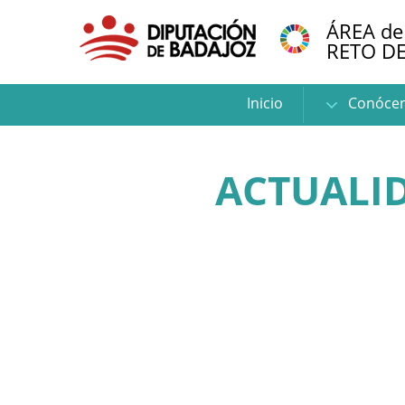
ÁREA de
RETO D
Inicio
Conóce
ACTUALID