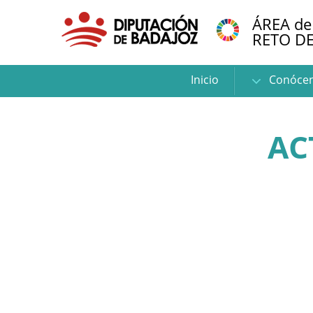
ÁREA de
RETO D
Inicio
Conóce
AC