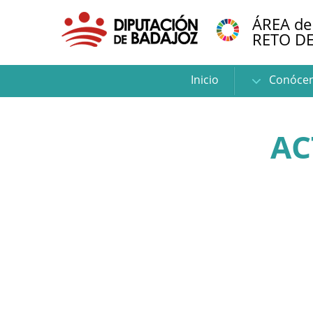
ÁREA de
RETO D
Inicio
Conóce
AC