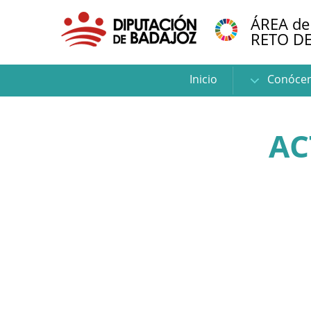
ÁREA de
RETO D
Inicio
Conóce
AC