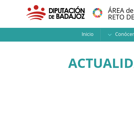
ÁREA de
RETO D
Inicio
Conóce
ACTUALI