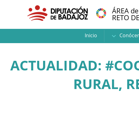
ÁREA de
RETO D
Inicio
Conóce
ACTUALIDAD: #CO
RURAL, R