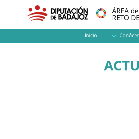
ÁREA de
RETO D
Inicio
Conóce
ACTU