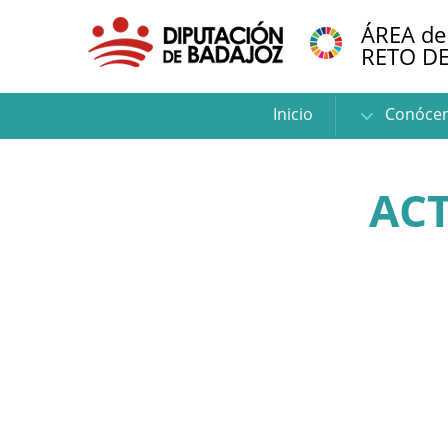
ÁREA de
RETO D
Inicio
Conóce
AC