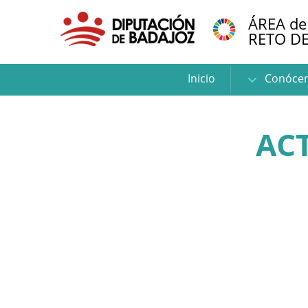
ÁREA de
RETO D
Inicio
Conóce
AC