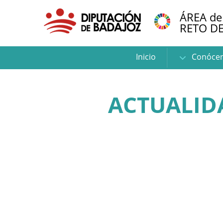
ÁREA de
RETO D
Inicio
Conóce
ACTUALID