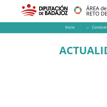
ÁREA de
RETO D
Inicio
Conóce
ACTUALI