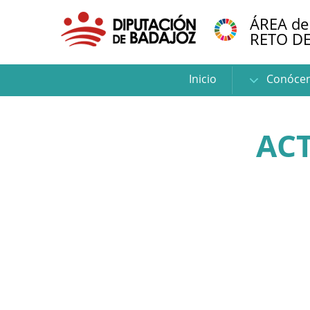
ÁREA de
RETO D
Inicio
Conóce
AC