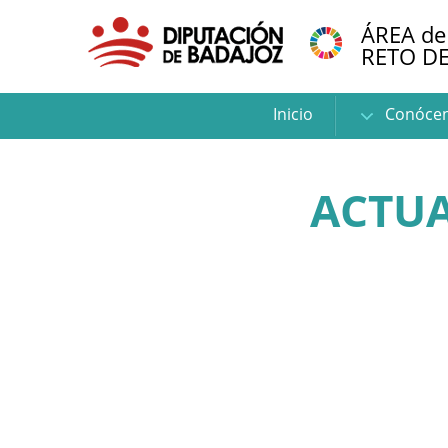
ÁREA de
RETO D
Inicio
Conóce
ACTUA