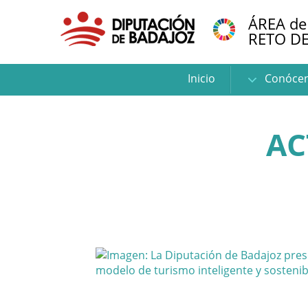
ÁREA de
RETO D
Inicio
Conóce
AC