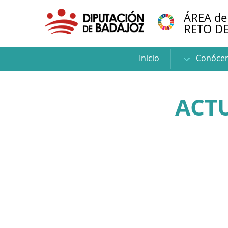
ÁREA de
RETO D
Inicio
Conóce
ACT