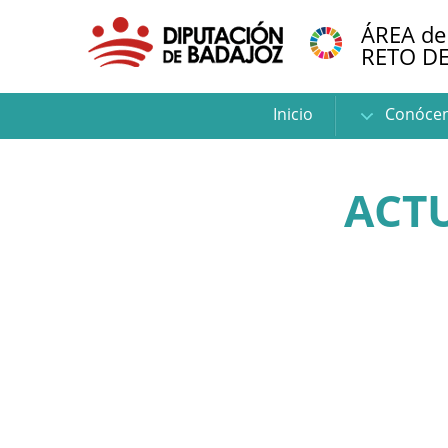
ÁREA de
RETO D
Inicio
Conóce
ACT