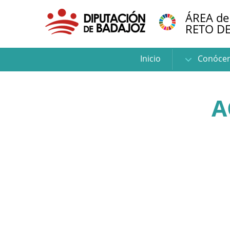
ÁREA de
RETO D
Inicio
Conóce
A