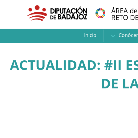
ÁREA de
RETO D
Inicio
Conóce
ACTUALIDAD: #II 
DE L