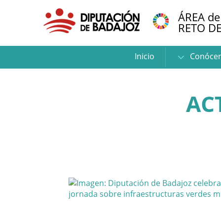
ÁREA de
RETO D
Inicio
Conóce
AC