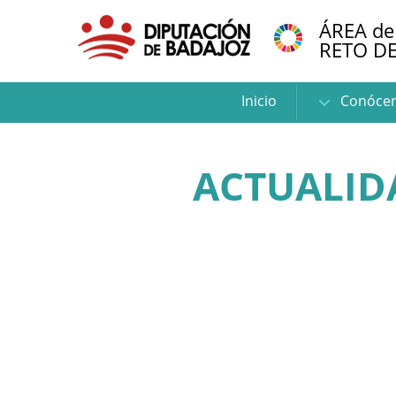
ÁREA de
RETO D
Inicio
Conóce
ACTUALIDA