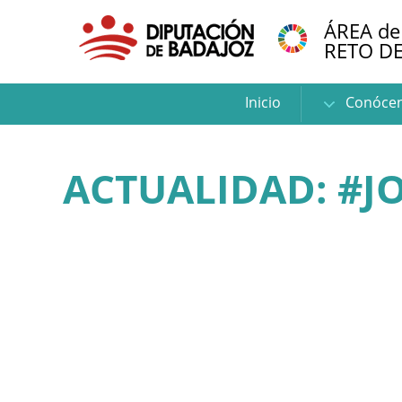
ÁREA de
RETO D
Inicio
Conóce
ACTUALIDAD: #J