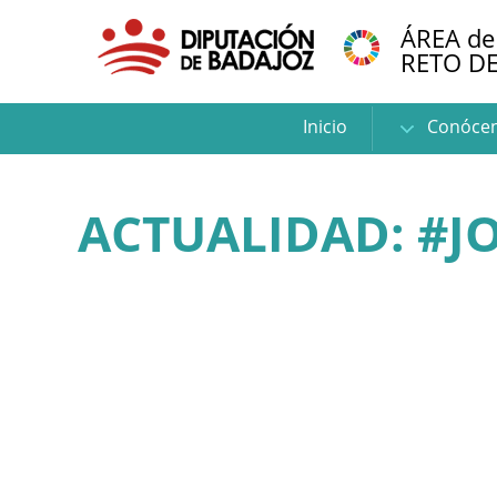
ÁREA de
RETO D
Inicio
Conóce
ACTUALIDAD: #J