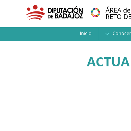
ÁREA de
RETO D
Inicio
Conóce
ACTUA