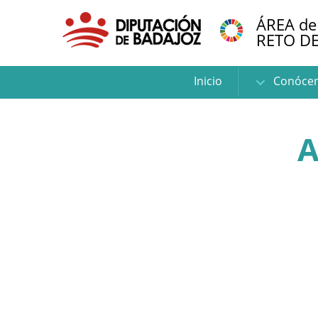
ÁREA de
RETO D
Inicio
Conóce
A