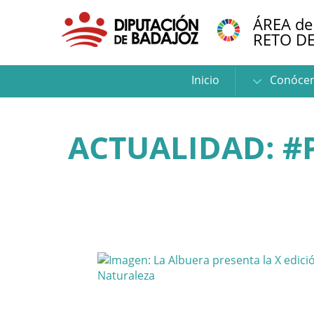
ÁREA de
RETO D
Inicio
Conóce
ACTUALIDAD: #