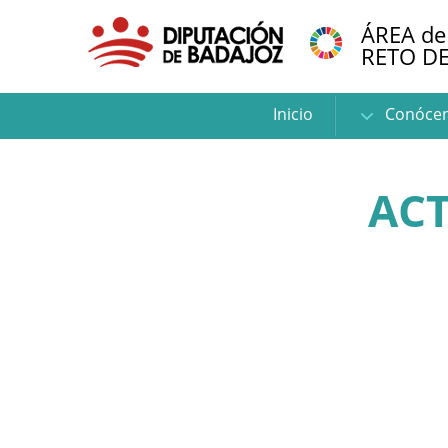
ÁREA de
RETO D
Inicio
Conóce
ACT