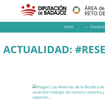
ÁREA de
RETO D
Inicio
Conóce
ACTUALIDAD: #RES