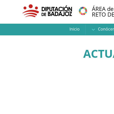
ÁREA de
RETO D
Inicio
Conóce
ACTU