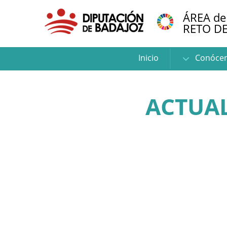
ÁREA de
RETO D
Inicio
Conóce
ACTUAL