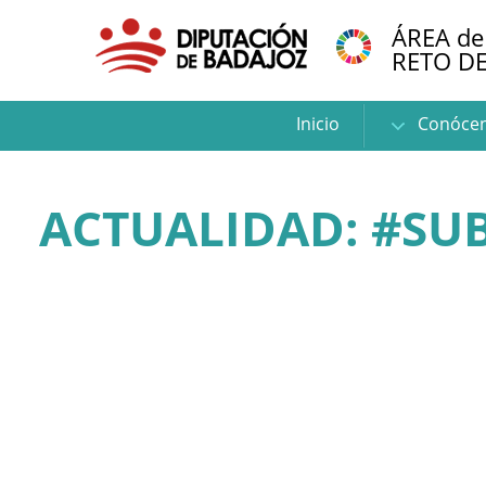
ÁREA de
RETO D
Inicio
Conóce
ACTUALIDAD: #SU