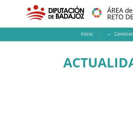
ÁREA de
RETO D
Inicio
Conóce
ACTUALID