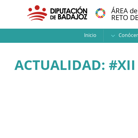
ÁREA de
RETO D
Inicio
Conóce
ACTUALIDAD: #XI