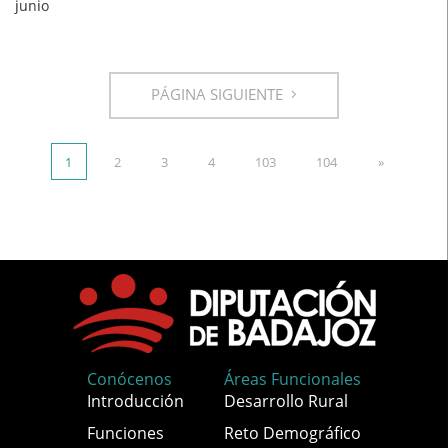
junio
PÁGINA SIGUIENTE
1
2
3
4
103
104
»
Conócenos
Áreas Funcionales
Introducción
Desarrollo Rural
Funciones
Reto Demográfico