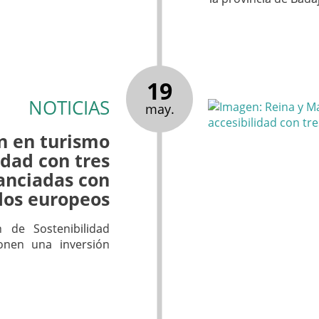
19
NOTICIAS
may.
n en turismo
idad con tres
anciadas con
dos europeos
n de Sostenibilidad
ponen una inversión