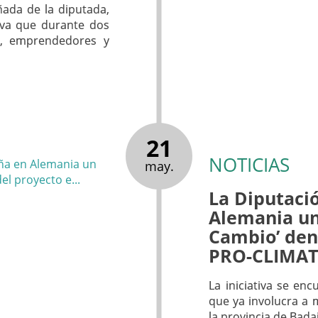
ñada de la diputada,
tiva que durante dos
s, emprendedores y
21
NOTICIAS
may.
La Diputaci
Alemania un
Cambio’ den
PRO-CLIMAT
La iniciativa se en
que ya involucra a m
la provincia de Bada