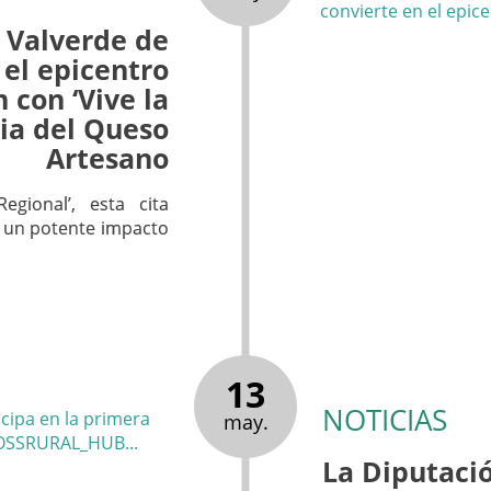
: Valverde de
 el epicentro
n con ‘Vive la
ria del Queso
Artesano
egional’, esta cita
n un potente impacto
13
NOTICIAS
may.
La Diputació