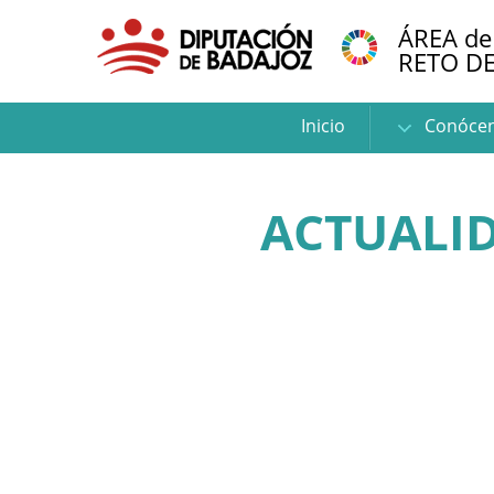
ÁREA de
RETO D
Inicio
Conóce
ACTUALID