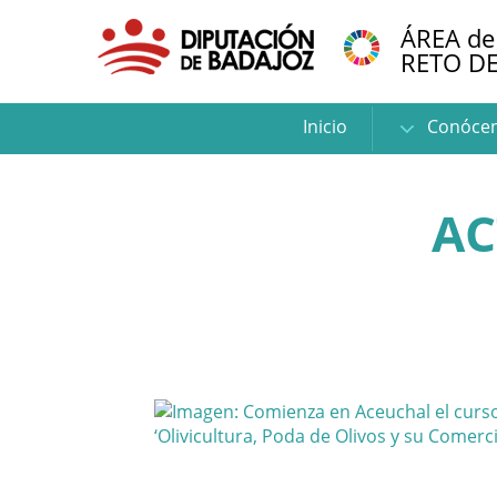
ÁREA de
RETO D
Inicio
Conóce
AC