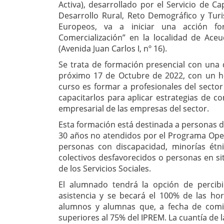
Activa), desarrollado por el Servicio de C
Desarrollo Rural, Reto Demográfico y Tur
Europeos, va a iniciar una acción fo
Comercialización” en la localidad de Aceu
(Avenida Juan Carlos I, nº 16).
Se trata de formación presencial con una d
próximo 17 de Octubre de 2022, con un hor
curso es formar a profesionales del sector 
capacitarlos para aplicar estrategias de c
empresarial de las empresas del sector.
Esta formación está destinada a personas 
30 años no atendidos por el Programa Oper
personas con discapacidad, minorías ét
colectivos desfavorecidos o personas en si
de los Servicios Sociales.
El alumnado tendrá la opción de perci
asistencia y se becará el 100% de las hor
alumnos y alumnas que, a fecha de comie
superiores al 75% del IPREM. La cuantía de l