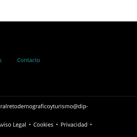
s
Contacto
ruralretodemograficoyturismo@dip-
Aviso Legal
•
Cookies
•
Privacidad
•