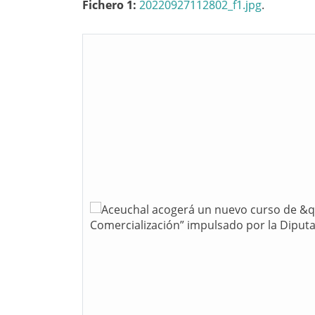
Fichero 1:
20220927112802_f1.jpg
.