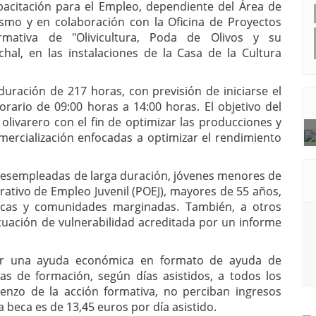
apacitación para el Empleo, dependiente del Área de
ismo y en colaboración con la Oficina de Proyectos
rmativa de "Olivicultura, Poda de Olivos y su
chal, en las instalaciones de la Casa de la Cultura
uración de 217 horas, con previsión de iniciarse el
ario de 09:00 horas a 14:00 horas. El objetivo del
olivarero con el fin de optimizar las producciones y
omercialización enfocadas a optimizar el rendimiento
desempleadas de larga duración, jóvenes menores de
ativo de Empleo Juvenil (POEJ), mayores de 55 años,
nicas y comunidades marginadas. También, a otros
tuación de vulnerabilidad acreditada por un informe
bir una ayuda económica en formato de ayuda de
as de formación, según días asistidos, a todos los
nzo de la acción formativa, no perciban ingresos
a beca es de 13,45 euros por día asistido.